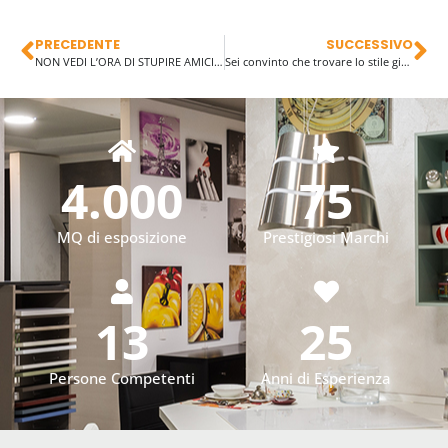
PRECEDENTE
SUCCESSIVO
NON VEDI L’ORA DI STUPIRE AMICI E PARENTI CON UN ALBERO DI NATALE CHE TOLGA IL FIATO?
Sei convinto che trovare lo stile giusto per la tua casa sia difficile? è più facile di quel che pensi..
4.000
75
MQ di esposizione
Prestigiosi Marchi
13
25
Persone Competenti
Anni di Esperienza