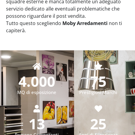
squadre esterne e manca totalmente un adeguato
servizio dedicato alle eventuali problematiche che
possono riguardare il post vendita.
Tutto questo scegliendo
Moby Arredamenti
non ti
capiterà.
4.000
75
MQ di esposizione
Prestigiosi Marchi
13
25
Persone Competenti
Anni di Esperienza