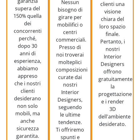
garanzia
Nessun
clienti una
supera del
bisogno di
visione
150% quella
girare per
chiara del
dei
mobilifici o
loro spazio
concorrenti
centri
finale.
perché,
commerciali.
Pertanto, i
dopo 30
Presso di
nostri
anni di
noi troverai
Interior
esperienza,
molteplici
Designers
abbiamo
composizioni
offrono
appreso
curate dai
gratuitamente
che i nostri
nostri
la
clienti
Interior
progettazione
desiderano
Designers,
e i render
non solo
seguendo
3D
mobili, ma
le ultime
dell'ambiente
anche
tendenze.
desiderato.
sicurezza
Ti offriremo
garantita.
spunti e