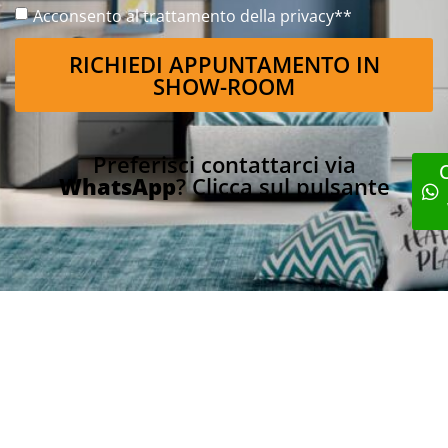
Acconsento al trattamento della privacy**
RICHIEDI APPUNTAMENTO IN
SHOW-ROOM
Preferisci contattarci via
WhatsApp
? Clicca sul pulsante