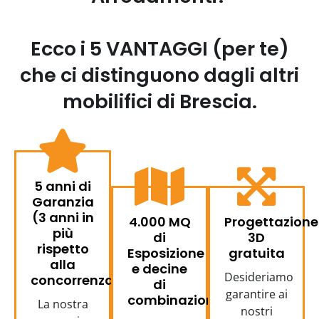
Ecco i 5 VANTAGGI (per te)
che ci distinguono dagli altri
mobilifici di Brescia.
5 anni di
Garanzia
(3 anni in
4.000 MQ
Progettazione
più
di
3D
rispetto
Esposizione
gratuita
alla
e decine
Desideriamo
concorrenza)
di
garantire ai
combinazioni
La nostra
nostri