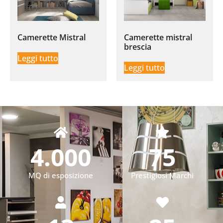
Camerette Mistral
Camerette mistral
brescia
Leggi tutto
Leggi tutto
4.000
75
MQ di esposizione
Prestigiosi Marchi