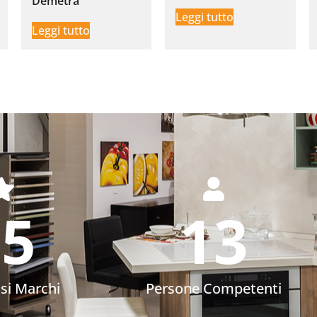
Demetra
Leggi tutto
Leggi tutto
75
13
osi Marchi
Persone Competenti