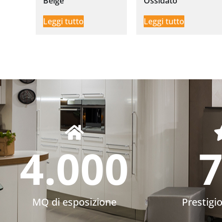
Beige
Ossidato
Leggi tutto
Leggi tutto
4.000
MQ di esposizione
Prestigi