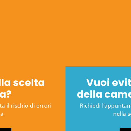
lla scelta
Vuoi evit
na?
della cam
 il rischio di errori
Richiedi l’appuntame
na
nella 