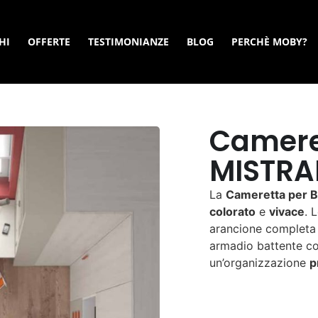
HI
OFFERTE
TESTIMONIANZE
BLOG
PERCHÈ MOBY?
Camere
MISTRA
La
Cameretta per 
colorato
e
vivace
. 
arancione completa 
armadio battente co
un’organizzazione
p