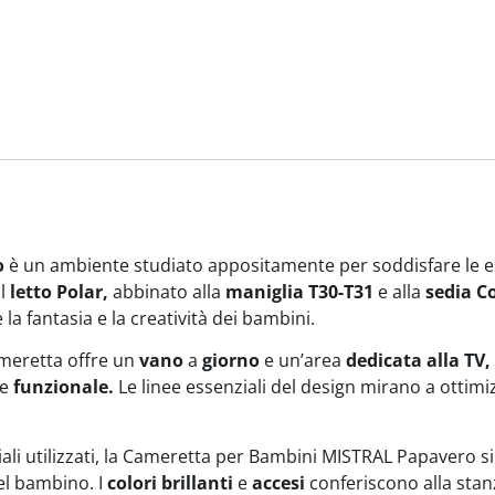
o
è un ambiente studiato appositamente per soddisfare le es
Il
letto Polar,
abbinato alla
maniglia T30-T31
e alla
sedia C
la fantasia e la creatività dei bambini.
meretta offre un
vano
a
giorno
e un’area
dedicata alla
TV,
e
funzionale.
Le linee essenziali del design mirano a ottimi
iali utilizzati, la Cameretta per Bambini MISTRAL Papavero si
el bambino. I
colori brillanti
e
accesi
conferiscono alla sta