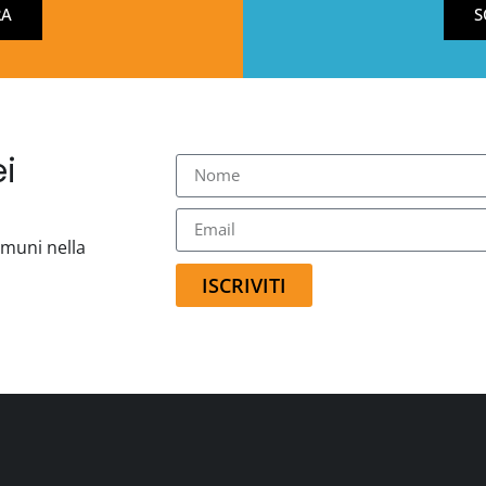
RA
S
i
comuni nella
ISCRIVITI