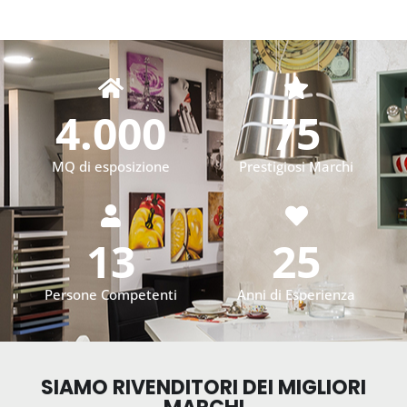
4.000
75
MQ di esposizione
Prestigiosi Marchi
13
25
Persone Competenti
Anni di Esperienza
SIAMO RIVENDITORI DEI MIGLIORI