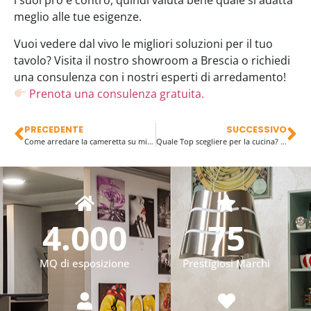
i suoi pro e contro, quindi valuta bene quale si adatta
meglio alle tue esigenze.
Vuoi vedere dal vivo le migliori soluzioni per il tuo
tavolo? Visita il nostro showroom a Brescia o richiedi
una consulenza con i nostri esperti di arredamento!
Prenota una consulenza gratuita.
PRECEDENTE
SUCCESSIVO
Come arredare la cameretta su misura: idee e soluzioni pratiche
Quale Top scegliere per la cucina? Scopri i vantaggi di Caranto, Fenix, Neolith, Dekton, Quarzi e Laminati
4.000
75
MQ di esposizione
Prestigiosi Marchi