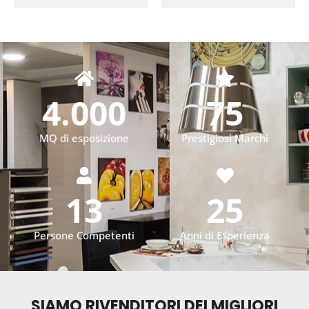
4.000
75
MQ di esposizione
Prestigiosi Marchi
13
25
Persone Competenti
Anni di Esperienza
SIAMO RIVENDITORI DEI MIGLIORI