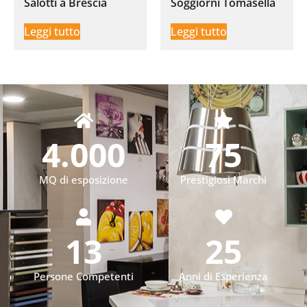
Salotti a Brescia
Soggiorni Tomasella
Leggi tutto
Leggi tutto
4.000
75
MQ di esposizione
Prestigiosi Marchi
13
25
Persone Competenti
Anni di Esperienza