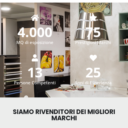
4.000
75
MQ di esposizione
Prestigiosi Marchi
13
25
Persone Competenti
Anni di Esperienza
SIAMO RIVENDITORI DEI MIGLIORI
MARCHI