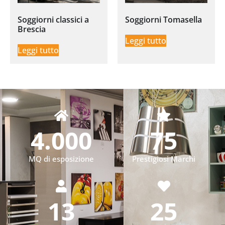
Soggiorni classici a
Soggiorni Tomasella
Brescia
Leggi tutto
Leggi tutto
4.000
75
MQ di esposizione
Prestigiosi Marchi
13
25