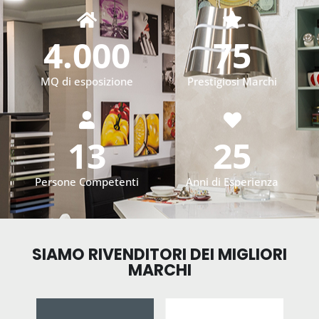
4.000
75
MQ di esposizione
Prestigiosi Marchi
13
25
Persone Competenti
Anni di Esperienza
SIAMO RIVENDITORI DEI MIGLIORI
MARCHI