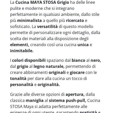
La
Cucina MAYA STOSA Grigio
ha delle linee
pulite e moderne che si integrano
perfettamente in qualsiasi ambiente, dallo stile
più
minimalista
a quello più
ricercato
e
sofisticato. La
versatilità
di questo modello
permette di personalizzare ogni dettaglio, dalla
scelta dei materiali alla disposizione degli
elementi,
creando così una cucina
unica
e
inimitabile.
I
colori disponibili
spaziano dal
bianco
al
nero,
dal
grigio
al
legno naturale,
permettendo di
creare abbinamenti
originali
e
giocare
con le
tonalità
per dare alla cucina un tocco di
personalità
e
originalità.
Grazie alle diverse opzioni di
apertura,
dalla
classica
maniglia
al
sistema push-pull,
Cucina
STOSA Maya si adatta perfettamente alle
esigenze di ogni utente, garantendo
praticità
e