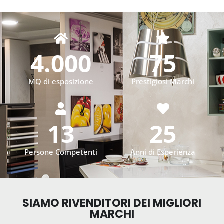
4.000
75
MQ di esposizione
Prestigiosi Marchi
13
25
Persone Competenti
Anni di Esperienza
SIAMO RIVENDITORI DEI MIGLIORI
MARCHI