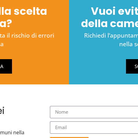
lla scelta
Vuoi evit
na?
della cam
 il rischio di errori
Richiedi l’appuntame
na
nella 
RA
S
i
comuni nella