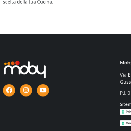
scelta della tua Cucina.
Mob
Via E
Guss
P.I.
Site
Pri
Coo