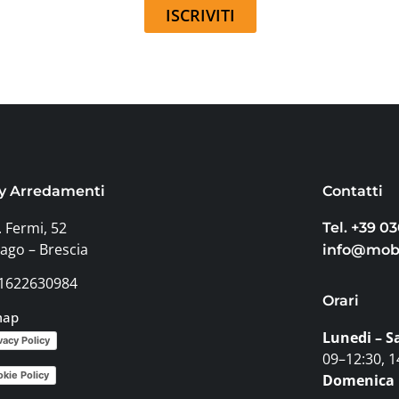
ISCRIVITI
y Arredamenti
Contatti
. Fermi, 52
Tel. +39 0
ago – Brescia
info@moby
 01622630984
Orari
map
Lunedi – S
vacy Policy
09–12:30, 1
kie Policy
Domenica