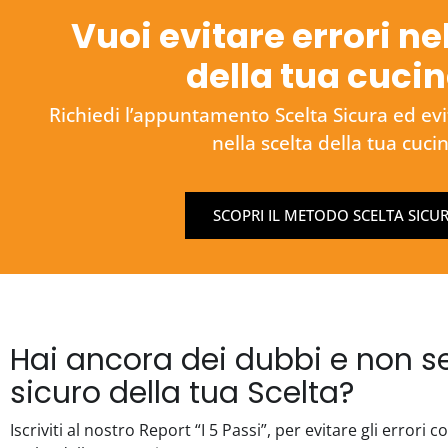
Vuoi evitare errori ne
della tua cuci
Richiedi l’appuntamento Scelta Sicura ed evita
nella scelta della tua cuci
SCOPRI IL METODO SCELTA SICU
Hai ancora dei dubbi e non se
sicuro della tua Scelta?
Iscriviti al nostro Report “I 5 Passi”, per evitare gli errori 