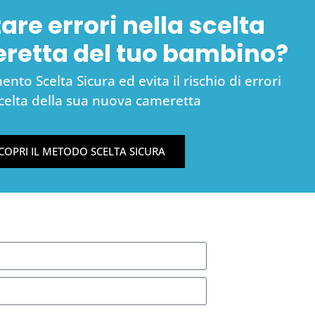
are errori nella scelta
eretta del tuo bambino?
nto Scelta Sicura ed evita il rischio di errori
scelta della sua nuova cameretta
COPRI IL METODO SCELTA SICURA