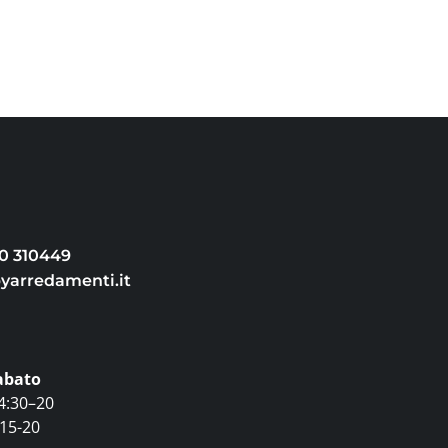
30 310449
arredamenti.it
abato
4:30–20
15-20