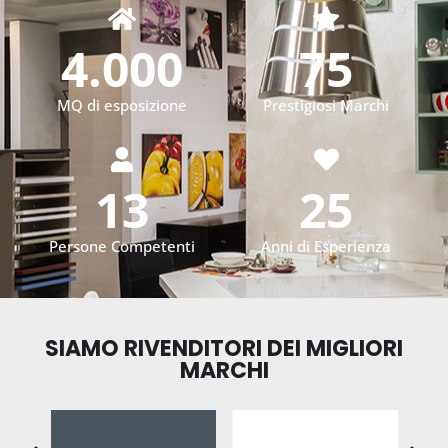
4.000
75
MQ di esposizione
Prestigiosi Marchi
13
25
Persone Competenti
Anni di Esperienza
SIAMO RIVENDITORI DEI MIGLIORI
MARCHI