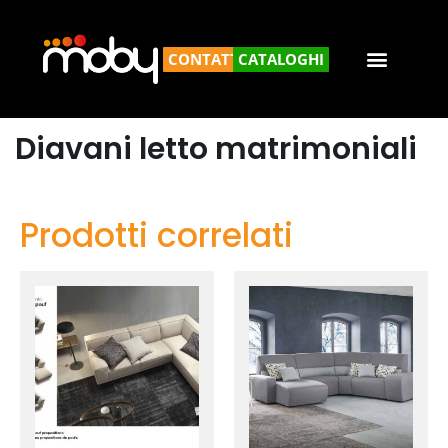
CONTATTACI
CATALOGHI
Diavani letto matrimoniali
Prodotti correlati