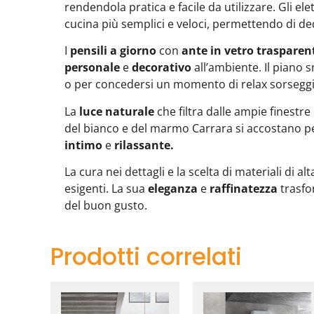
rendendola pratica e facile da utilizzare. Gli e
cucina più semplici e veloci, permettendo di ded
I
pensili a giorno
con
ante in vetro trasparen
personale
e
decorativo
all’ambiente. Il piano s
o per concedersi un momento di relax sorseggi
La
luce naturale
che filtra dalle ampie finestr
del bianco e del marmo Carrara si accostano pe
intimo
e
rilassante.
La cura nei dettagli e la scelta di materiali di 
esigenti. La sua
eleganza
e
raffinatezza
trasfo
del buon gusto.
Prodotti correlati