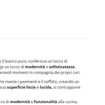
il bianco puro, conferisce un tocco di
e un tocco di
modernità
e
sofisticatezza.
acevoli momenti in compagnia dei propri cari.
e riveste i pavimenti e il soffitto, creando un
 sua
superficie liscia
e
lucida,
si contrappone
cco di
modernità
e
funzionalità
alla cucina,