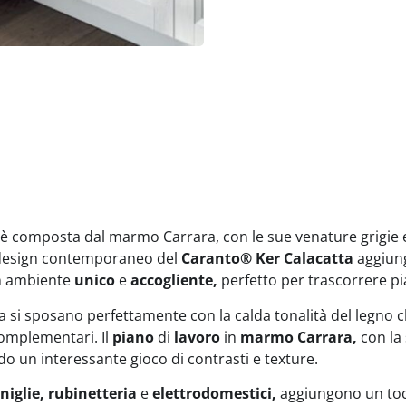
è composta dal marmo Carrara, con le sue venature grigie e 
l design contemporaneo del
Caranto® Ker Calacatta
aggiung
un ambiente
unico
e
accogliente,
perfetto per trascorrere pi
na si sposano perfettamente con la calda tonalità del legno ch
complementari. Il
piano
di
lavoro
in
marmo Carrara,
con la
ndo un interessante gioco di contrasti e texture.
iglie, rubinetteria
e
elettrodomestici,
aggiungono un to