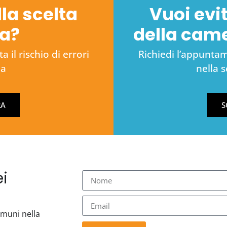
lla scelta
Vuoi evit
na?
della cam
 il rischio di errori
Richiedi l’appuntame
na
nella 
RA
S
i
comuni nella