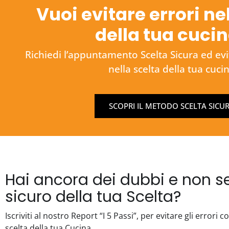
Vuoi evitare errori ne
della tua cuci
Richiedi l’appuntamento Scelta Sicura ed evita
nella scelta della tua cuci
SCOPRI IL METODO SCELTA SICU
Hai ancora dei dubbi e non se
sicuro della tua Scelta?
Iscriviti al nostro Report “I 5 Passi”, per evitare gli errori 
scelta della tua Cucina.