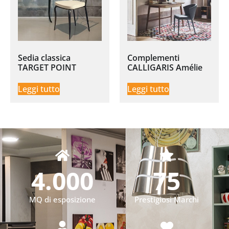
Sedia classica
Complementi
TARGET POINT
CALLIGARIS Amélie
Leggi tutto
Leggi tutto
4.000
75
MQ di esposizione
Prestigiosi Marchi