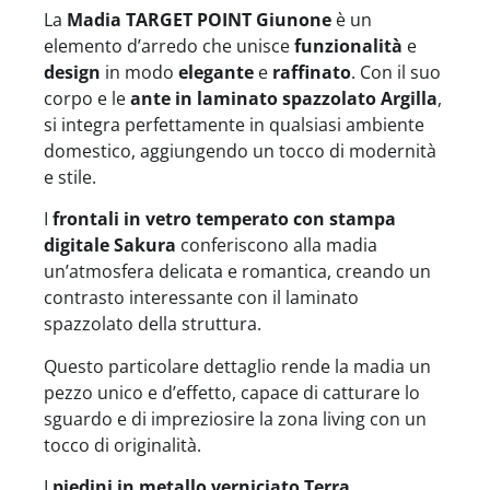
La
Madia TARGET POINT Giunone
è un
elemento d’arredo che unisce
funzionalità
e
design
in modo
elegante
e
raffinato
. Con il suo
corpo e le
ante in laminato spazzolato Argilla
,
si integra perfettamente in qualsiasi ambiente
domestico, aggiungendo un tocco di modernità
e stile.
I
frontali in vetro temperato con stampa
digitale Sakura
conferiscono alla madia
un’atmosfera delicata e romantica, creando un
contrasto interessante con il laminato
spazzolato della struttura.
Questo particolare dettaglio rende la madia un
pezzo unico e d’effetto, capace di catturare lo
sguardo e di impreziosire la zona living con un
tocco di originalità.
I
piedini in metallo verniciato Terra