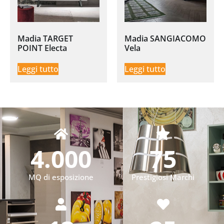
Madia TARGET
Madia SANGIACOMO
POINT Electa
Vela
Leggi tutto
Leggi tutto
4.000
75
MQ di esposizione
Prestigiosi Marchi