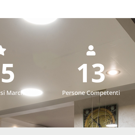
75
13
osi Marchi
Persone Competenti