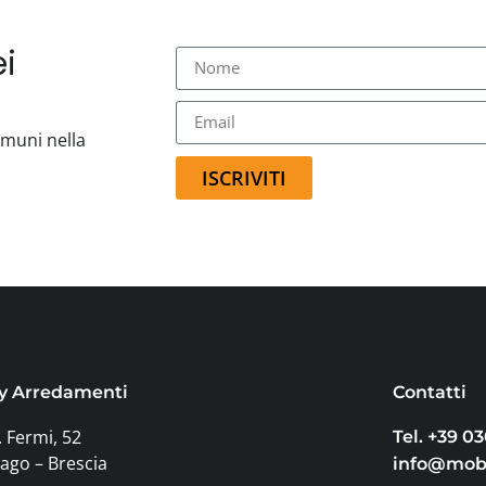
i
comuni nella
ISCRIVITI
y Arredamenti
Contatti
. Fermi, 52
Tel. +39 0
ago – Brescia
info@moby