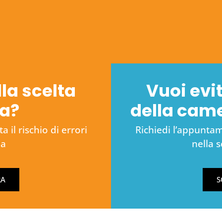
lla scelta
Vuoi evit
na?
della cam
 il rischio di errori
Richiedi l’appuntame
na
nella 
RA
S