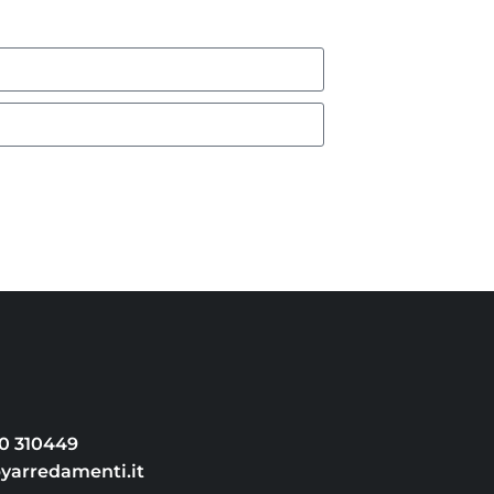
30 310449
arredamenti.it