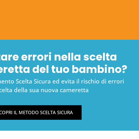
are errori nella scelta
eretta del tuo bambino?
nto Scelta Sicura ed evita il rischio di errori
scelta della sua nuova cameretta
COPRI IL METODO SCELTA SICURA