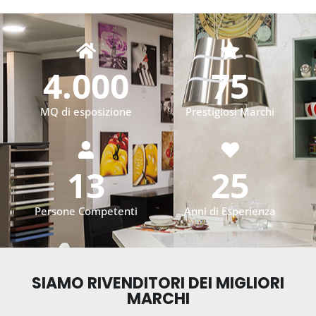
4.000
75
MQ di esposizione
Prestigiosi Marchi
13
25
Persone Competenti
Anni di Esperienza
SIAMO RIVENDITORI DEI MIGLIORI
MARCHI