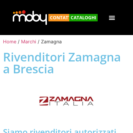
CONTATTACI
CATALOGHI
Home
/
Marchi
/ Zamagna
Rivenditori Zamagna
a Brescia
Siamo rivenditori autorizzati