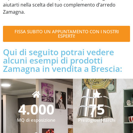
aiutarti nella scelta del tuo complemento d’arredo
Zamagna.
FISSA SUBITO UN APPUNTAMENTO CON I NOSTRI
ESPERTI!
Qui di seguito potrai vedere
alcuni esempi di prodotti
Zamagna in vendita a Brescia:
4.000
75
MQ di esposizione
Prestigiosi Marchi