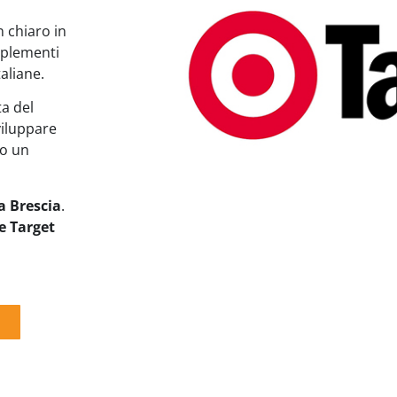
 chiaro in
omplementi
aliane.
ta del
sviluppare
do un
a Brescia
.
e Target