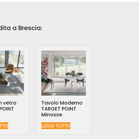
dita a Brescia:
n vetro
Tavolo Moderno
POINT
TARGET POINT
Minosse
UTTO
LEGGI TUTTO