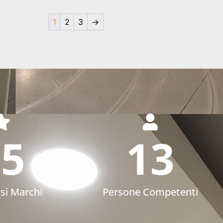
1
2
3
→
75
13
osi Marchi
Persone Competenti