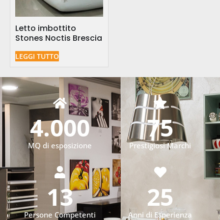
Letto imbottito
Stones Noctis Brescia
LEGGI TUTTO
4.000
75
MQ di esposizione
Prestigiosi Marchi
13
25
Persone Competenti
Anni di Esperienza