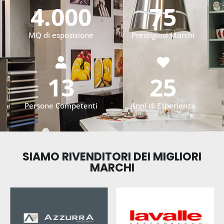
4.000
75
MQ di esposizione
Prestigiosi Marchi
13
25
Persone Competenti
Anni di Esperienza
SIAMO RIVENDITORI DEI MIGLIORI
MARCHI