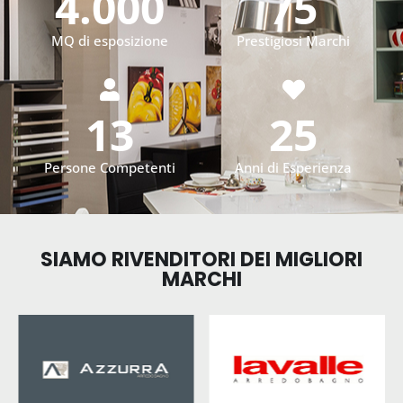
4.000
75
MQ di esposizione
Prestigiosi Marchi
13
25
Persone Competenti
Anni di Esperienza
SIAMO RIVENDITORI DEI MIGLIORI
MARCHI